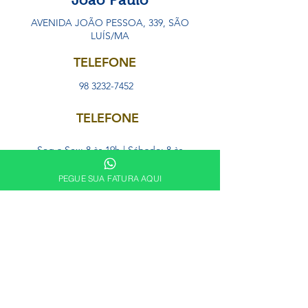
AVENIDA JOÃO PESSOA, 339, SÃO
LUÍS/MA
TELEFONE
98 3232-7452
TELEFONE
Seg a Sex: 8 às 19h | Sábado: 8 às
16h | Domingo: Fechado
PEGUE SUA FATURA AQUI
SOBRE
A Cattan
Nossas Lojas
CATTAN CARD